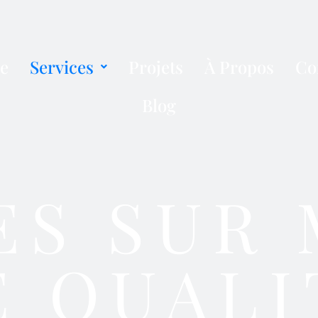
e
Services
Projets
À Propos
Co
Blog
ES SUR
E QUALI