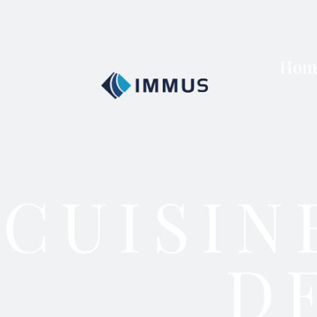
Hom
CUISIN
D